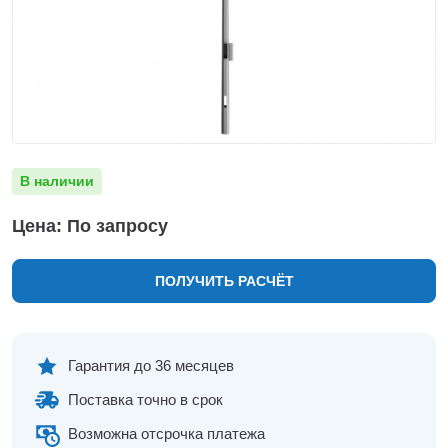
Нижнекамск
Нижний Новгород
Новосибирск
Норильск
Омск
Оренбург
Пермь
В наличии
Петрозаводск
Ростов на Дону
Цена: По запросу
Рязань
Самара
ПОЛУЧИТЬ РАСЧЁТ
Санкт-Петербург
Саранск
Саратов
Севастополь
Гарантия до 36 месяцев
Симферополь
Поставка точно в срок
Сочи
Сургут
Возможна отсрочка платежа