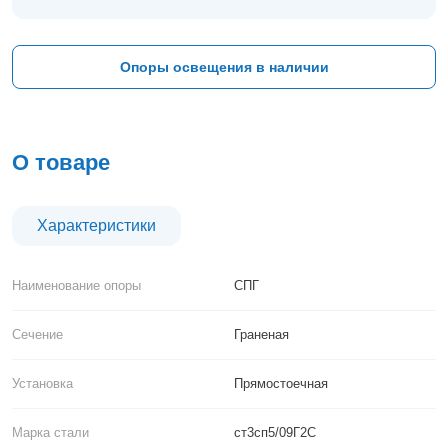
Тверь
Тольятти
Тула
Опоры освещения в наличии
Тюмень
Уфа
Хабаровск
Чебоксары
О товаре
Челябинск
Череповец
Чита
Характеристики
Ярославль
Наименование опоры
СПГ
Сечение
Граненая
Установка
Прямостоечная
Марка стали
ст3сп5/09Г2С