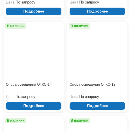
По запросу
По запросу
Цена:
Цена:
Нижнекамск
Подробнее
Подробнее
Нижний Новгород
Новосибирск
В наличии
В наличии
Норильск
Омск
Оренбург
Пермь
Петрозаводск
Ростов на Дону
Рязань
Самара
Санкт-Петербург
Опора освещения ОГКС-14
Опора освещения ОГКС-12
Саранск
По запросу
По запросу
Цена:
Цена:
Саратов
Севастополь
Подробнее
Подробнее
Симферополь
Сочи
В наличии
В наличии
Сургут