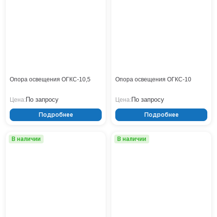
Тверь
Тольятти
Тула
Тюмень
Уфа
Хабаровск
Чебоксары
Опора освещения ОГКС-10,5
Опора освещения ОГКС-10
Челябинск
Череповец
По запросу
По запросу
Цена:
Цена:
Чита
Подробнее
Подробнее
Ярославль
В наличии
В наличии