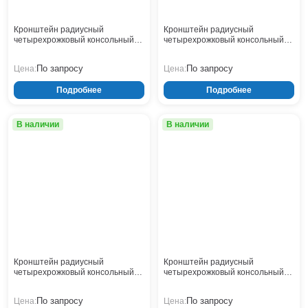
Кронштейны
Воронеж
Опоры контактной сети
Донецк
Кронштейн радиусный
Кронштейн радиусный
Винтовые сваи
четырехрожковый консольный
четырехрожковый консольный
Екатеринбург
2.К4-2,0-1,5-/90-Ф4
2.К4-2,0-1,0-/90-Ф4
Рамные опоры для дорожных знаков
Ижевск
По запросу
По запросу
Цена:
Цена:
Цоколи
Иркутск
Подробнее
Подробнее
Казань
Кемерово
Киров
В наличии
В наличии
Краснодар
Красноярск
Курск
Липецк
Луганск
Мариуполь
Москва
Мурманск
Кронштейн радиусный
Кронштейн радиусный
Набережные Челны
четырехрожковый консольный
четырехрожковый консольный
2.К4-2,0-1,0-/90-Ф3
2.К4-1,5-1,0-/90-Ф4
Нефтеюганск
По запросу
По запросу
Цена:
Цена:
Нижневартовск