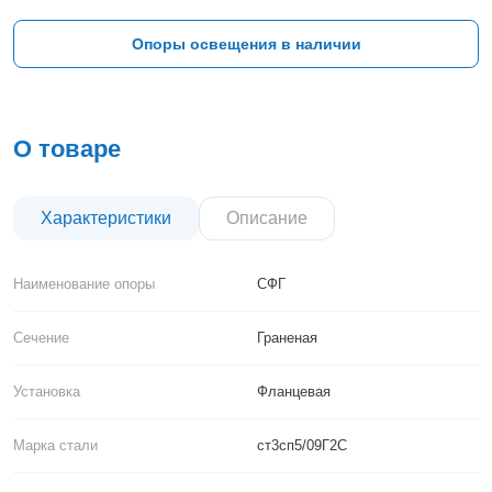
Тверь
Тольятти
Опоры освещения в наличии
Тула
Тюмень
Уфа
Хабаровск
О товаре
Чебоксары
Челябинск
Череповец
Характеристики
Описание
Чита
Ярославль
Наименование опоры
СФГ
Сечение
Граненая
Установка
Фланцевая
Марка стали
ст3сп5/09Г2С