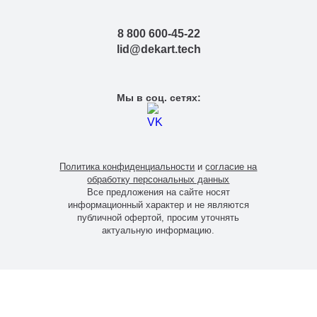
Ветровой район установки:
8 800 600-45-22
Монтаж питающего кабеля:
lid@dekart.tech
Тип монтажа:
Мы в соц. сетях:
Высота опоры СФГ-1800-9,0-01:
Покрытие опоры СФГ:
Политика конфиденциальности
и
согласие на
обработку персональных данных
Все предложения на сайте носят
информационный характер и не являются
публичной офертой, просим уточнять
актуальную информацию.