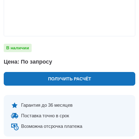
Нижнекамск
Нижний Новгород
Новосибирск
Норильск
Омск
Оренбург
В наличии
Пермь
Петрозаводск
Цена: По запросу
Ростов на Дону
Рязань
ПОЛУЧИТЬ РАСЧЁТ
Самара
Санкт-Петербург
Саранск
Саратов
Гарантия до 36 месяцев
Севастополь
Поставка точно в срок
Симферополь
Сочи
Возможна отсрочка платежа
Сургут