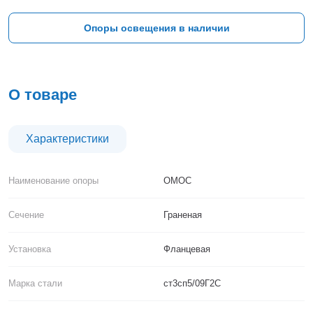
Тверь
Тольятти
Опоры освещения в наличии
Тула
Тюмень
Уфа
Хабаровск
О товаре
Чебоксары
Челябинск
Череповец
Характеристики
Чита
Ярославль
Наименование опоры
ОМОС
Сечение
Граненая
Установка
Фланцевая
Марка стали
ст3сп5/09Г2С