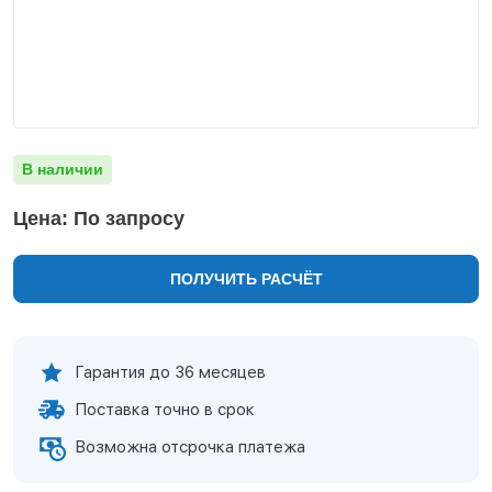
Нижнекамск
Нижний Новгород
Новосибирск
Норильск
Омск
Оренбург
В наличии
Пермь
Петрозаводск
Цена: По запросу
Ростов на Дону
Рязань
ПОЛУЧИТЬ РАСЧЁТ
Самара
Санкт-Петербург
Саранск
Саратов
Гарантия до 36 месяцев
Севастополь
Поставка точно в срок
Симферополь
Сочи
Возможна отсрочка платежа
Сургут