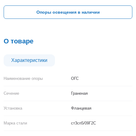
Тверь
Тольятти
Опоры освещения в наличии
Тула
Тюмень
Уфа
Хабаровск
О товаре
Чебоксары
Челябинск
Череповец
Характеристики
Чита
Ярославль
Наименование опоры
ОГС
Сечение
Граненая
Установка
Фланцевая
Марка стали
ст3сп5/09Г2С