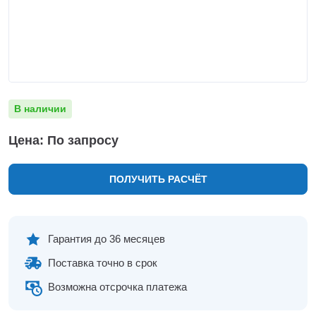
Нижнекамск
Нижний Новгород
Новосибирск
Норильск
Омск
Оренбург
В наличии
Пермь
Петрозаводск
Цена: По запросу
Ростов на Дону
Рязань
ПОЛУЧИТЬ РАСЧЁТ
Самара
Санкт-Петербург
Саранск
Саратов
Гарантия до 36 месяцев
Севастополь
Поставка точно в срок
Симферополь
Сочи
Возможна отсрочка платежа
Сургут