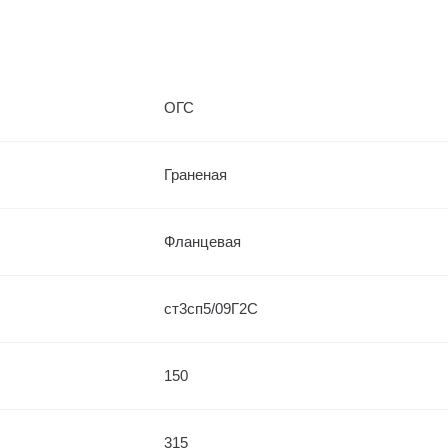
ОГС
Граненая
Фланцевая
ст3сп5/09Г2С
150
315