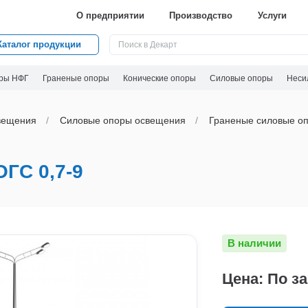
О предприятии
Производство
Услуги
Каталог продукции
ры НФГ
Граненые опоры
Конические опоры
Силовые опоры
Неси
вeщения
Силовые опоры освещения
Граненые силовые оп
С 0,7-9
В наличии
Цена: По з