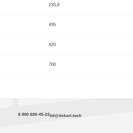
235,8
495
420
700
8 800 600-45-22
lid@dekart.tech