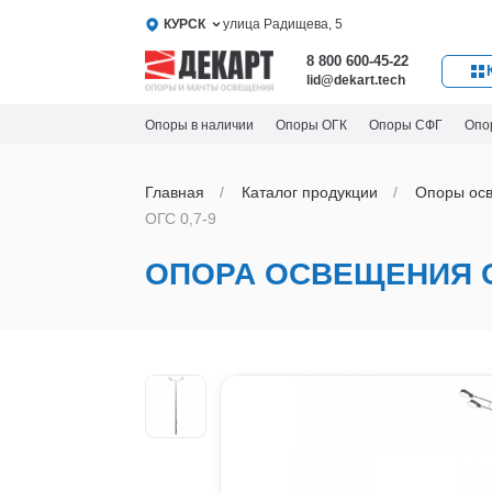
КУРСК
улица Радищева, 5
8 800 600-45-22
lid@dekart.tech
Опоры в наличии
Опоры ОГК
Опоры СФГ
Опо
Главная
Каталог продукции
Oпоры oс
ОГС 0,7-9
ОПОРА ОСВЕЩЕНИЯ ОГ