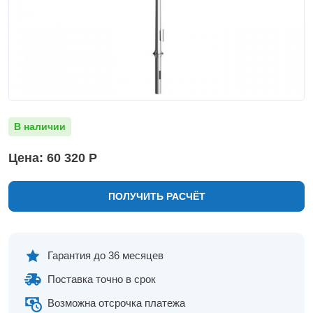
Нижнекамск
Нижний Новгород
Новосибирск
Норильск
Омск
Оренбург
Пермь
В наличии
Петрозаводск
Ростов на Дону
Цена: 60 320 Р
Рязань
Самара
ПОЛУЧИТЬ РАСЧЁТ
Санкт-Петербург
Саранск
Саратов
Севастополь
Гарантия до 36 месяцев
Симферополь
Поставка точно в срок
Сочи
Сургут
Возможна отсрочка платежа