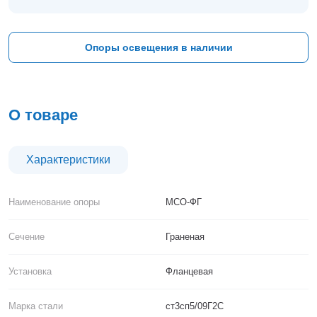
Тверь
Тольятти
Тула
Опоры освещения в наличии
Тюмень
Уфа
Хабаровск
Чебоксары
О товаре
Челябинск
Череповец
Чита
Характеристики
Ярославль
Наименование опоры
МСО-ФГ
Сечение
Граненая
Установка
Фланцевая
Марка стали
ст3сп5/09Г2С