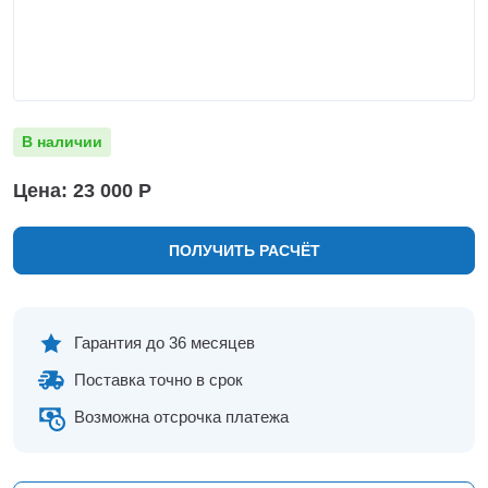
Нижнекамск
Нижний Новгород
Новосибирск
Норильск
Омск
В наличии
Оренбург
Пермь
Цена: 23 000 Р
Петрозаводск
Ростов на Дону
ПОЛУЧИТЬ РАСЧЁТ
Рязань
Самара
Санкт-Петербург
Саранск
Гарантия до 36 месяцев
Саратов
Поставка точно в срок
Севастополь
Симферополь
Возможна отсрочка платежа
Сочи
Сургут