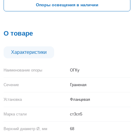
Тверь
Опоры освещения в наличии
Тольятти
Тула
Тюмень
Уфа
О товаре
Хабаровск
Чебоксары
Челябинск
Характеристики
Череповец
Чита
Наименование опоры
ОГКу
Ярославль
Сечение
Граненая
Установка
Фланцевая
Марка стали
ст3сп5
Верхний диаметр Ø, мм
68