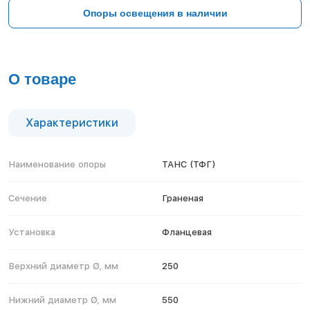
Тверь
Опоры освещения в наличии
Тольятти
Тула
Тюмень
Уфа
О товаре
Хабаровск
Чебоксары
Челябинск
Характеристики
Череповец
Чита
Наименование опоры
ТАНС (ТФГ)
Ярославль
Сечение
Граненая
Установка
Фланцевая
Верхний диаметр Ø, мм
250
Нижний диаметр Ø, мм
550