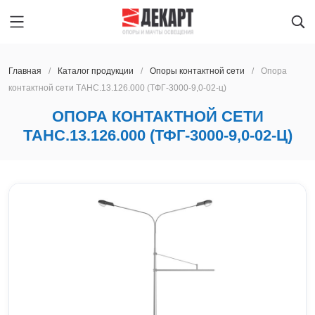
Главная
Каталог продукции
Опоры контактной сети
Опора
контактной сети ТАНС.13.126.000 (ТФГ-3000-9,0-02-ц)
ОПОРА КОНТАКТНОЙ СЕТИ
Главная
КУРСК
ТАНС.13.126.000 (ТФГ-3000-9,0-02-Ц)
Каталог продукции
Oпоры oсвeщения
О предприятии
Мачты освещения
Архангельск
Производство
Закладные детали фундамента
Астрахань
Услуги
Парковые опоры освещения
Барнаул
Новости
Светильники
Благовещенск
Контакты
Ж/Д опоры контактной сети
Брянск
Наличие на складе
Мачты сотовой связи
Великий Новгород
Опоры ЛЭП
Владивосток
КУРСК
Светофорные опоры
Владимир
Получить расчет
Прожекторные мачты
Волгоград
8 800 600-45-22
Молниеотводы
Вологда
lid@dekart.tech