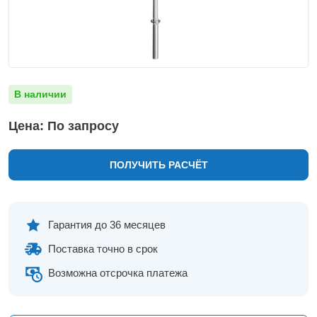
Нижнекамск
Нижний Новгород
Новосибирск
Норильск
Омск
В наличии
Оренбург
Пермь
Цена: По запросу
Петрозаводск
Ростов на Дону
ПОЛУЧИТЬ РАСЧЁТ
Рязань
Самара
Санкт-Петербург
Саранск
Гарантия до 36 месяцев
Саратов
Поставка точно в срок
Севастополь
Симферополь
Возможна отсрочка платежа
Сочи
Сургут